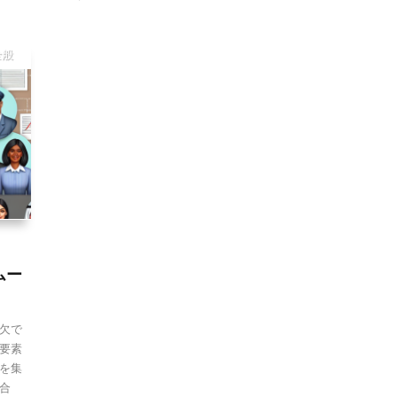
全般
ムー
欠で
要素
を集
合