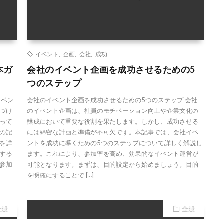
イベント
,
企画
,
会社
,
成功
本ガ
会社のイベント企画を成功させるための5
つのステップ
イベン
会社のイベント企画を成功させるための5つのステップ 会社
づけ
のイベント企画は、社員のモチベーション向上や企業文化の
って
醸成において重要な役割を果たします。しかし、成功させる
の記
には綿密な計画と準備が不可欠です。本記事では、会社イベ
を詳
ントを成功に導くための5つのステップについて詳しく解説し
する
ます。これにより、参加率を高め、効果的なイベント運営が
参加
可能となります。まずは、目的設定から始めましょう。目的
を明確にすることで […]
全般
全般