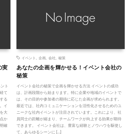
イベント
,
企画
,
会社
,
秘策
の実
あなたの企画を輝かせる！イベント会社の
秘策
ベント
イベント会社の秘策で企画を輝かせる方法 イベントの成功
経て
は、計画段階から始まります。特に企業や地域のイベントで
する
は、その目的や参加者の期待に応じた企画が求められます。
。イ
最近では、社内コミュニケーションを活性化させるためのユ
を大
ニークな社内イベントが注目されています。これにより、社
点か
員同士の距離が縮まり、チームワークが向上する効果が期待
明確
できます。 イベント会社は、豊富な経験とノウハウを駆使し
て、あらゆるシーンに […]