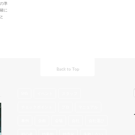
の準
確に
と
Back to Top
SNS
イベント
スタッフ
チェックポイント
プロ
マニュアル
事例
企画
会場
会社
会社選び
初心者
効果的
効率化
失敗しない