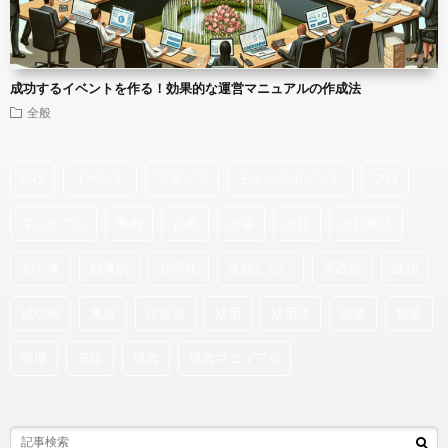
成功するイベントを作る！効果的な運営マニュアルの作成法
全般
SNS
イベント
スタッフ
チェックポイント
プロ
マニュアル
事例
企画
会場
会社
会社選び
初心者
効果的
効率化
失敗しない
実践法
成功
成功率
東京
注意点
活用
活用法
派遣
秘策
管理
英語
運営
運営マニュアル